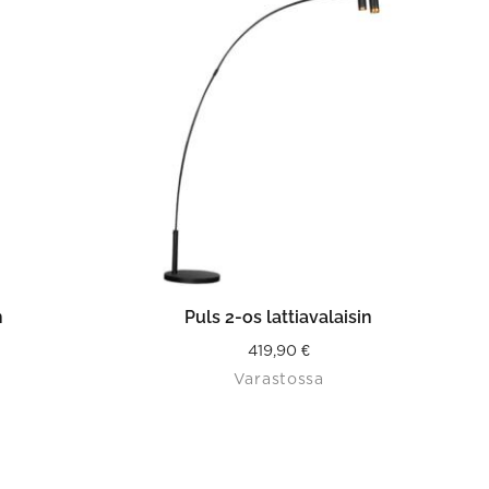
N
LISÄÄ OSTOSKORIIN
n
Puls 2-os lattiavalaisin
419,90
€
Varastossa