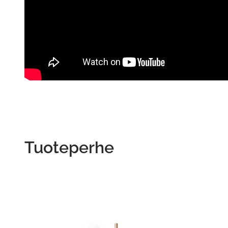
Tuoteperhe
This
product