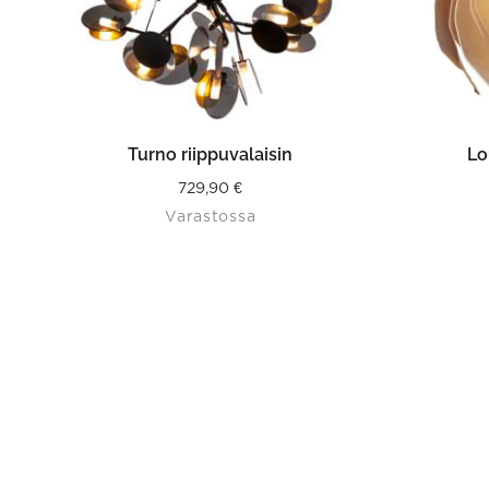
LISÄÄ OSTOSKORIIN
VAL
Turno riippuvalaisin
Lo
729,90
€
Varastossa