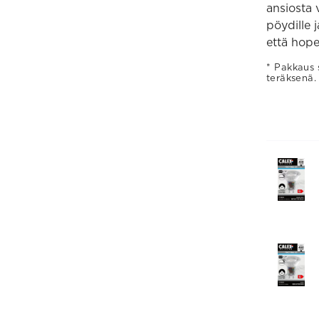
ansiosta
pöydille 
että hope
Pakkaus s
teräksenä.