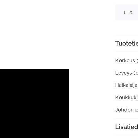
Puls
riippuvalai
määrä
Tuoteti
Korkeus 
Leveys (
Halkaisij
Koukkukii
Johdon p
Lisätie