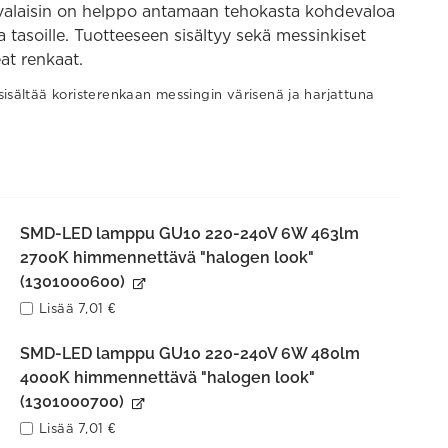
 valaisin on helppo antamaan tehokasta kohdevaloa
ja tasoille. Tuotteeseen sisältyy sekä messinkiset
at renkaat.
isältää koristerenkaan messingin värisenä ja harjattuna
SMD-LED lamppu GU10 220-240V 6W 463lm
2700K himmennettävä "halogen look"
(1301000600)
Lisää
7,01
€
SMD-LED lamppu GU10 220-240V 6W 480lm
4000K himmennettävä "halogen look"
(1301000700)
Lisää
7,01
€