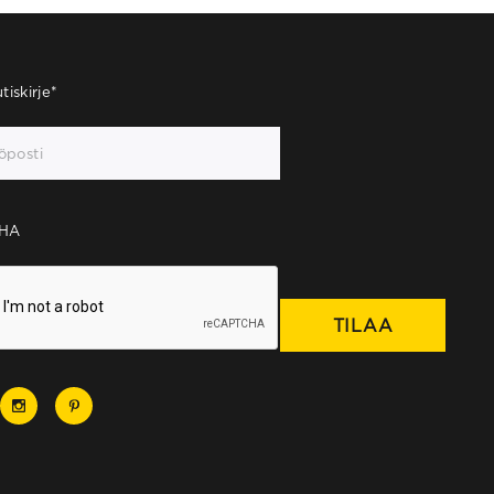
tiskirje
*
HA