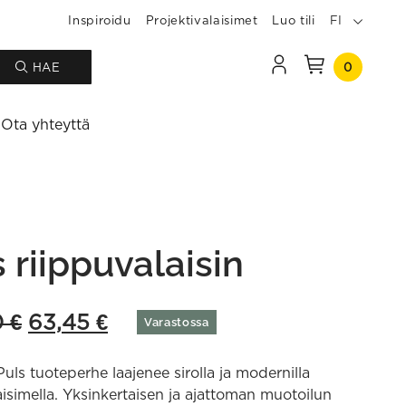
Inspiroidu
Projektivalaisimet
Luo tili
FI
0
HAE
Ota yhteyttä
 riippuvalaisin
Original
Current
0
€
63,45
€
Varastossa
price
price
Puls tuoteperhe laajenee sirolla ja modernilla
was:
is:
aisimella. Yksinkertaisen ja ajattoman muotoilun
126,90 €.
63,45 €.