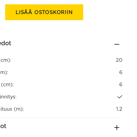
sin
LISÄÄ OSTOSKORIIN
edot
(cm):
20
cm):
6
a (cm):
6
nnitys:
ituus (m):
1.2
dot