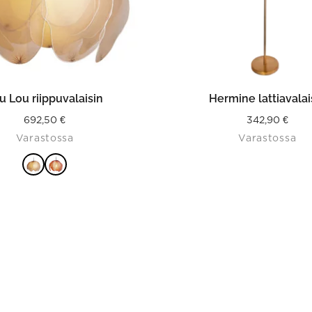
on
the
product
page
ITSE VAIHTOEHDOISTA
LISÄÄ OSTOSKORII
u Lou riippuvalaisin
Hermine lattiavalai
692,50
€
342,90
€
Varastossa
Varastossa