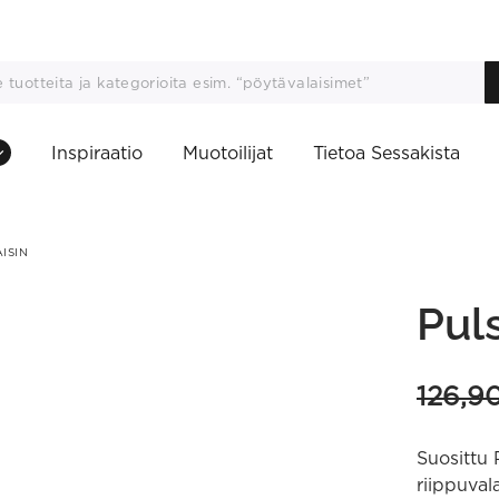
Inspiraatio
Muotoilijat
Tietoa Sessakista
ISIN
Puls
126,9
Suosittu 
riippuval