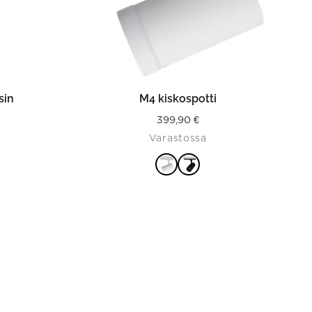
on
the
product
page
N
VALITSE VAIHTOEHDOISTA
sin
M4 kiskospotti
399,90
€
Varastossa