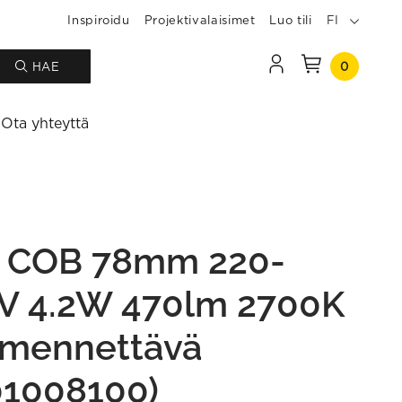
Inspiroidu
Projektivalaisimet
Luo tili
FI
0
HAE
Ota yhteyttä
 COB 78mm 220-
V 4.2W 470lm 2700K
mennettävä
01008100)