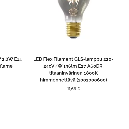
N
LISÄÄ OSTOSKORIIN
 2.8W E14
LED Flex Filament GLS-lamppu 220-
flame’
240V 4W 136lm E27 A60DR,
titaaninvärinen 1800K
himmennettävä (1001000600)
11,69
€