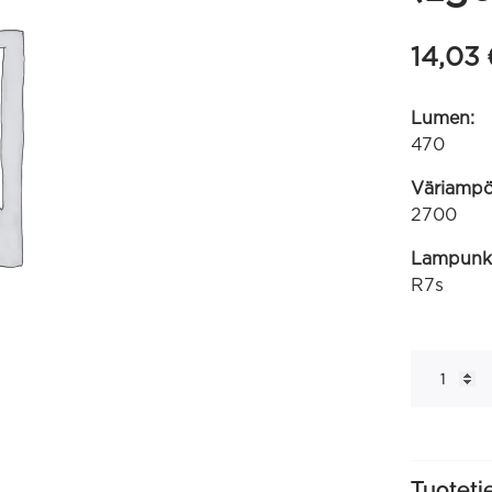
14,03
Lumen:
470
Väriampöt
2700
Lampunk
R7s
R7S
COB
78mm
220-
240V
4.2W
470lm
2700K
Tuoteti
himmennet