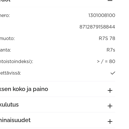
00)
ero:
1301008100
8712879158844
muoto:
R7S 78
anta:
R7s
ntoistoindeksi):
> / = 80
ttävissä:
sen koko ja paino
kulutus
minaisuudet