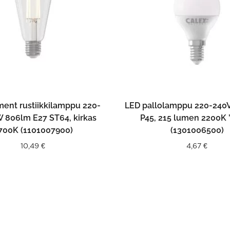
LISÄÄ OSTOSKORIIN
LISÄÄ OSTOSKORII
ment rustiikkilamppu 220-
LED pallolamppu 220-240V
 806lm E27 ST64, kirkas
P45, 215 lumen 2200K ’
700K (1101007900)
(1301006500)
10,49
€
4,67
€