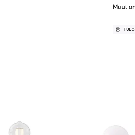
Muut o
TULO