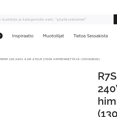
Inspiraatio
Muotoilijat
Tietoa Sessakista
 78MM 220-240V 4.2W 470LM 2700K HIMMENNETTÄVÄ (1301008100)
R7S
240
him
(13