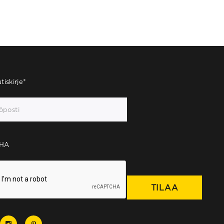
tiskirje
*
HA