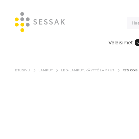
Valaisimet
Siirry
sisältöön
ETUSIVU
LAMPUT
LED-LAMPUT, KÄYTTÖLAMPUT
R7S COB