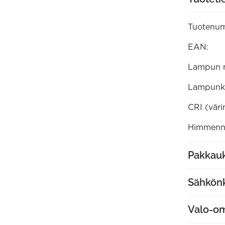
(13010081
määrä
Tuotenum
EAN:
Lampun 
Lampunk
CRI (väri
Himmenne
Pakkauk
Sähkön
Valo-o