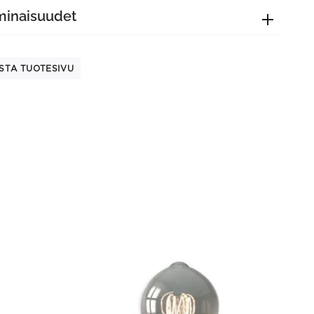
minaisuudet
STA TUOTESIVU