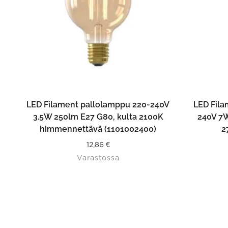
LISÄÄ OSTOSKORIIN
LED Filament pallolamppu 220-240V
LED Fila
3.5W 250lm E27 G80, kulta 2100K
240V 7W
himmennettävä (1101002400)
2
12,86
€
Varastossa