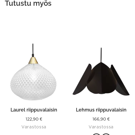
Tutustu myös
This
product
has
multiple
variants.
The
options
may
be
chosen
on
the
product
Laurel riippuvalaisin
Lehmus riippuvalaisin
page
122,90
€
166,90
€
Varastossa
Varastossa