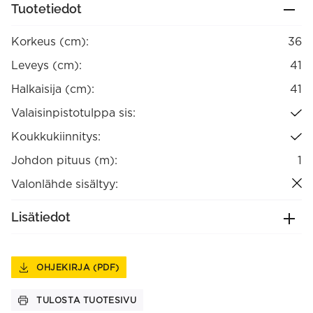
Tuotetiedot
Korkeus (cm):
36
Leveys (cm):
41
Halkaisija (cm):
41
Valaisinpistotulppa sis:
Koukkukiinnitys:
Johdon pituus (m):
1
Valonlähde sisältyy:
Lisätiedot
OHJEKIRJA (PDF)
TULOSTA TUOTESIVU