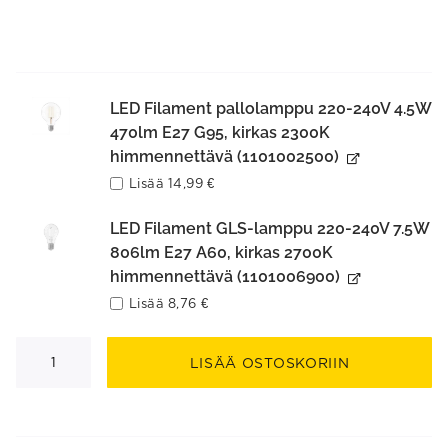
LED Filament pallolamppu 220-240V 4.5W
470lm E27 G95, kirkas 2300K
himmennettävä (1101002500)
Lisää
14,99
€
LED Filament GLS-lamppu 220-240V 7.5W
806lm E27 A60, kirkas 2700K
himmennettävä (1101006900)
Lisää
8,76
€
Sadie
Riippuvalaisin
LISÄÄ OSTOSKORIIN
määrä