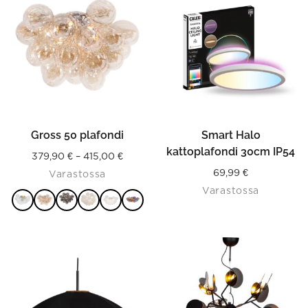
has
multiple
variants.
The
options
may
be
chosen
on
the
product
Gross 50 plafondi
Smart Halo
page
kattoplafondi 30cm IP54
Price
379,90
€
–
415,00
€
69,99
€
Varastossa
range:
Varastossa
379,90 €
through
VALITSE
415,00 €
This
VAIHTOEHDOISTA
product
has
multiple
variants.
The