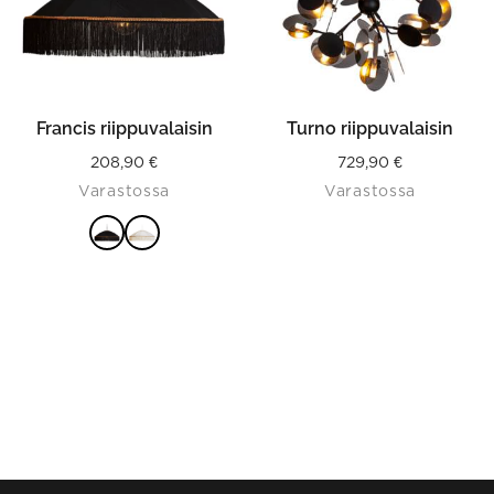
options
may
be
chosen
on
the
product
Francis riippuvalaisin
Turno riippuvalaisin
page
208,90
€
729,90
€
Varastossa
Varastossa
VALITSE
VAIHTOEHDOISTA