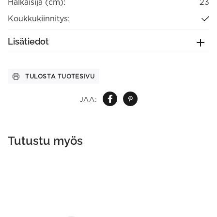
Halkaisija (cm):
23
Koukkukiinnitys:
Lisätiedot
TULOSTA TUOTESIVU
JAA:
Tutustu myös
This
product