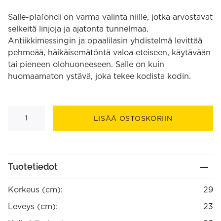
Salle-plafondi on varma valinta niille, jotka arvostavat
selkeitä linjoja ja ajatonta tunnelmaa.
Antiikkimessingin ja opaalilasin yhdistelmä levittää
pehmeää, häikäisemätöntä valoa eteiseen, käytävään
tai pieneen olohuoneeseen. Salle on kuin
huomaamaton ystävä, joka tekee kodista kodin.
Salle
plafond
LISÄÄ OSTOSKORIIN
antiikki/opaalivalkoinen
1xE27
määrä
Tuotetiedot
Korkeus (cm):
29
Leveys (cm):
23