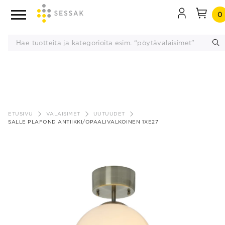
0
Siirry
sisältöön
ETUSIVU
VALAISIMET
UUTUUDET
SALLE PLAFOND ANTIIKKI/OPAALIVALKOINEN 1XE27