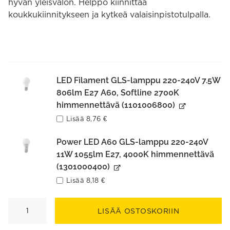
hyvän yleisvalon. Helppo kiinnittää
koukkukiinnitykseen ja kytkeä valaisinpistotulpalla.
LED Filament GLS-lamppu 220-240V 7.5W
806lm E27 A60, Softline 2700K
himmennettävä (1101006800)
Lisää
8,76
€
Power LED A60 GLS-lamppu 220-240V
11W 1055lm E27, 4000K himmennettävä
(1301000400)
Lisää
8,18
€
Sean
riippuvalaisin
LISÄÄ OSTOSKORIIN
määrä