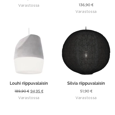
136,90
€
Varastossa
Varastossa
Louhi riippuvalaisin
Silvia riippuvalaisin
Original
Current
189,90
€
94,95
€
51,90
€
Varastossa
Varastossa
price
price
was:
is:
189,90 €.
94,95 €.