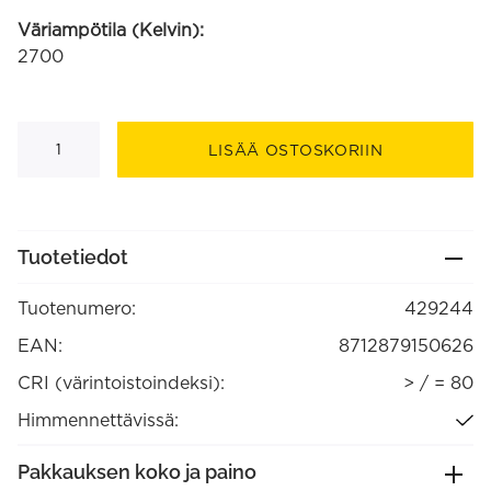
Väriampötila (Kelvin):
2700
Smart
LED-
LISÄÄ OSTOSKORIIN
nauha
SMD
12V
6.8W
480lm
RGB
Tuotetiedot
+
2700-
6500K
Tuotenumero:
429244
2
m
(429244)
EAN:
8712879150626
määrä
CRI (värintoistoindeksi):
> / = 80
Himmennettävissä:
Pakkauksen koko ja paino