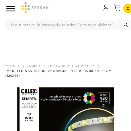
0
Siirry
sisältöön
ETUSIVU
LAMPUT
LED-LAMPUT, ÄLYTUOTTEET
SMART LED-NAUHA SMD 12V 6.8W 480LM RGB + 2700-6500K 2 M
(429244)