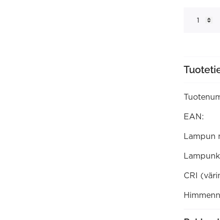
ST64
päivä/yö
-
tunnistimel
kulta
jousto-
filamentti
E27
Tuoteti
3.5W
230lm
2200K
220-
Tuotenum
240V
ei
himmennet
EAN:
(10010038
määrä
Lampun 
Lampunk
CRI (väri
Himmenne