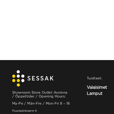
Tuotteet:
Valaisimet
Showroom Store Outlet Avoinna
Lamput
/ Öppettider / Opening Hours:
Ma-Pe / Mån-Fre / Mon-Fri 8 – 16
Puusepänkaarre 6