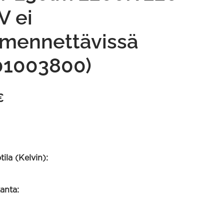
V ei
mennettävissä
01003800)
€
ila (Kelvin):
anta: