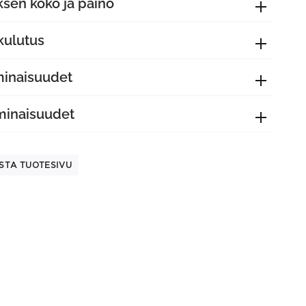
sen koko ja paino
kulutus
minaisuudet
minaisuudet
STA TUOTESIVU