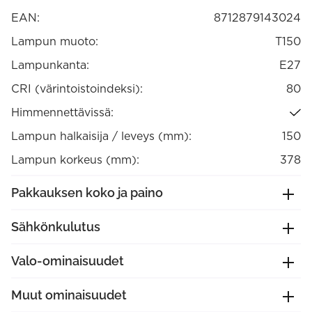
Energialuokka
A+
EAN:
8712879143024
(426132)
määrä
Lampun muoto:
T150
Lampunkanta:
E27
CRI (värintoistoindeksi):
80
Himmennettävissä:
Lampun halkaisija / leveys (mm):
150
Lampun korkeus (mm):
378
Pakkauksen koko ja paino
Sähkönkulutus
Valo-ominaisuudet
Muut ominaisuudet