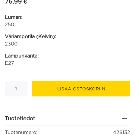
76,99
€
Lumen:
250
Väriampötila (Kelvin):
2300
Lampunkanta:
E27
SUNDSVALL
LED
LISÄÄ OSTOSKORIIN
'Fusion'
DG150FR
220-
240V
3W
250lm
Tuotetiedot
E27,
Kirkas/Huurrelasi
2300K
Tuotenumero:
426132
himmennettävä,