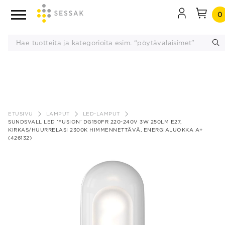
0
Siirry
sisältöön
ETUSIVU
LAMPUT
LED-LAMPUT
SUNDSVALL LED ’FUSION’ DG150FR 220-240V 3W 250LM E27,
KIRKAS/HUURRELASI 2300K HIMMENNETTÄVÄ, ENERGIALUOKKA A+
(426132)