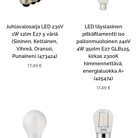
Juhlavalosarja LED 230V
LED täyslasinen
1W 12lm E27 5 väriä
pitkäfilamentti iso
(Sininen, Keltainen,
pallonmuotoinen 240V
Vihreä, Oranssi,
4W 350lm E27 GLB125,
Punainen) (473424)
kirkas 2300K
himmennettävä,
17,49
€
energialuokka A+
(425474)
17,49
€