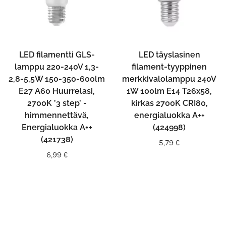
LED filamentti GLS-
LED täyslasinen
lamppu 220-240V 1,3-
filament-tyyppinen
2,8-5,5W 150-350-600lm
merkkivalolamppu 240V
E27 A60 Huurrelasi,
1W 100lm E14 T26x58,
2700K ’3 step’ -
kirkas 2700K CRI80,
himmennettävä,
energialuokka A++
Energialuokka A++
(424998)
(421738)
5,79
€
6,99
€