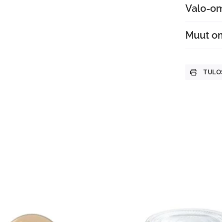
Valo-o
Muut o
TULO