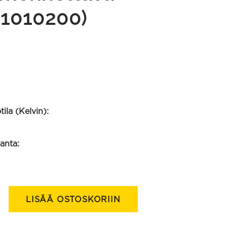
01010200)
ila (Kelvin):
anta:
LISÄÄ OSTOSKORIIN