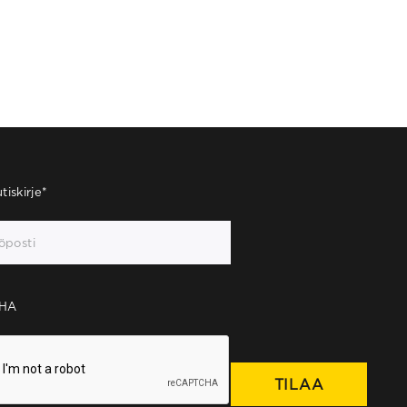
tiskirje
*
HA