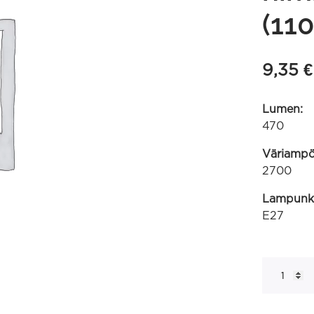
(11
9,35
€
Lumen:
470
Väriampöt
2700
Lampunk
E27
T32x125
suora
filamentti
kirkas
E27