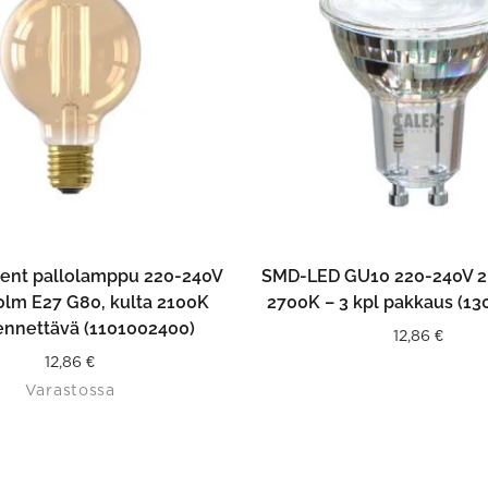
LISÄÄ OSTOSKORIIN
LISÄÄ OSTOSKORII
ment pallolamppu 220-240V
SMD-LED GU10 220-240V 2
0lm E27 G80, kulta 2100K
2700K – 3 kpl pakkaus (1
nnettävä (1101002400)
12,86
€
12,86
€
Varastossa