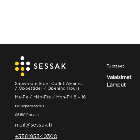
Tuotteet:
Valaisimet
Showroom Store Outlet Avoinna
Lamput
/ Öppettider / Opening Hours:
Ma-Pe / Mån-Fre / Mon-Fri 8 – 16
Puusepänkaarre 6
06150 Porvoo
mail@sessak.fi
+358195340300