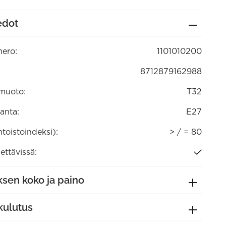
edot
tävä
0)
ero:
1101010200
8712879162988
muoto:
T32
anta:
E27
ntoistoindeksi):
> / = 80
ttävissä:
sen koko ja paino
kulutus