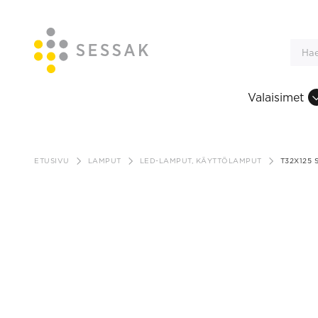
Valaisimet
Siirry
sisältöön
ETUSIVU
LAMPUT
LED-LAMPUT, KÄYTTÖLAMPUT
T32X125 