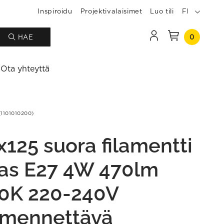
Inspiroidu
Projektivalaisimet
Luo tili
FI
0
HAE
Ota yhteyttä
1101010200)
x125 suora filamentti
kas E27 4W 470lm
0K 220-240V
mennettävä