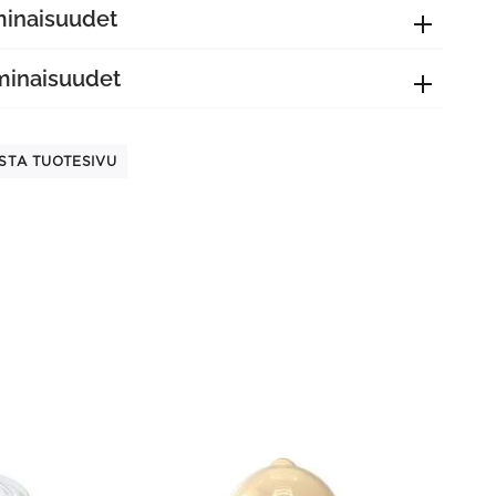
minaisuudet
minaisuudet
STA TUOTESIVU