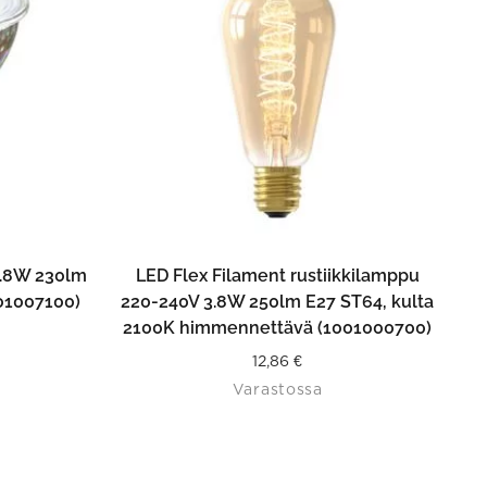
N
LISÄÄ OSTOSKORIIN
.8W 230lm
LED Flex Filament rustiikkilamppu
301007100)
220-240V 3.8W 250lm E27 ST64, kulta
2100K himmennettävä (1001000700)
12,86
€
Varastossa