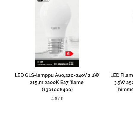
LISÄÄ OSTOSKORIIN
LED GLS-lamppu A60,220-240V 2.8W
LED Fila
215lm 2200K E27 ’flame’
3.5W 25
(1301006400)
himme
4,67
€