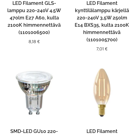
LED Filament GLS-
LED Filament
lamppu 220-240V 4.5W
kynttilälamppu kärjellä
470lm E27 A60, kulta
220-240V 3,5W 250lm
2100K himmennettävä
E14 BXS35, kulta 2100K
(1101006500)
himmennettävä
(1101005700)
8,18
€
7,01
€
SMD-LED GU10 220-
LED Filament