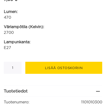
Lumen:
470
Väriampötila (Kelvin):
2700
Lampunkanta:
E27
T45
suora
LISÄÄ OSTOSKORIIN
filamentti
E27
4.5W
470lm
2700K
220-
Tuotetiedot
240V
himmennettävä
(1101010300)
Tuotenumero:
1101010300
määrä