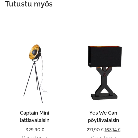
Tutustu myös
Captain Mini
Yes We Can
lattiavalaisin
pöytävalaisin
Original
Current
329,90
€
271,90
€
163,14
€
Varastossa
Varastossa
price
price