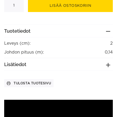
Valaisintulppa
johdolla
LISÄÄ OSTOSKORIIN
II
(maadoittamaton)
määrä
Tuotetiedot
Leveys (cm):
2
Johdon pituus (m):
0,14
Lisätiedot
TULOSTA TUOTESIVU