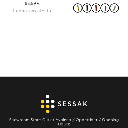
93,59
€
Loppu varastosta
VALITSE
VAIHTOEHDOISTA
Showroom Store Outlet Avoinna / Öppettider / Opening
Hours: