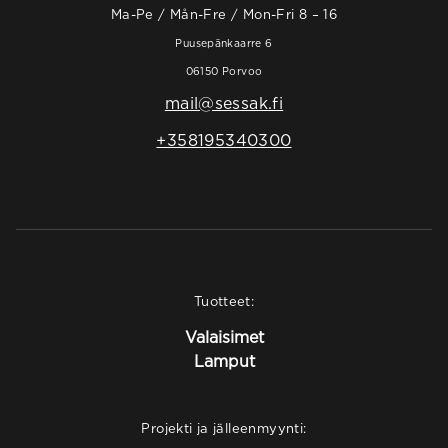
Ma-Pe / Mån-Fre / Mon-Fri 8 – 16
Puusepänkaarre 6
06150 Porvoo
mail@sessak.fi
+358195340300
Tuotteet:
Valaisimet
Lamput
Projekti ja jälleenmyynti: