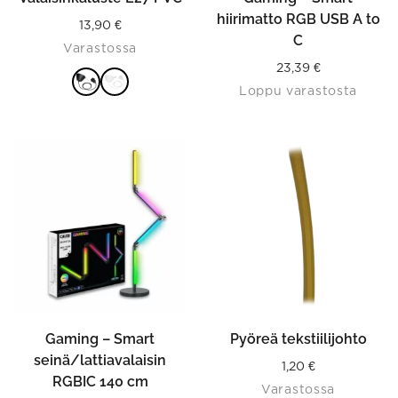
page
hiirimatto RGB USB A to
13,90
€
C
Varastossa
23,39
€
Loppu varastosta
VALITSE
VAIHTOEHDOISTA
This
product
has
multiple
variants.
The
options
may
be
chosen
on
the
product
Gaming – Smart
Pyöreä tekstiilijohto
page
seinä/lattiavalaisin
1,20
€
RGBIC 140 cm
Varastossa