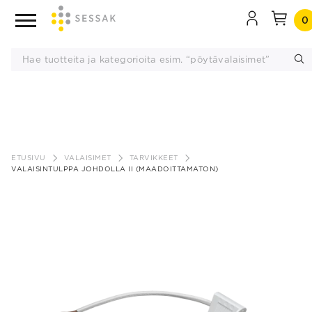
0
Siirry
sisältöön
ETUSIVU
VALAISIMET
TARVIKKEET
VALAISINTULPPA JOHDOLLA II (MAADOITTAMATON)