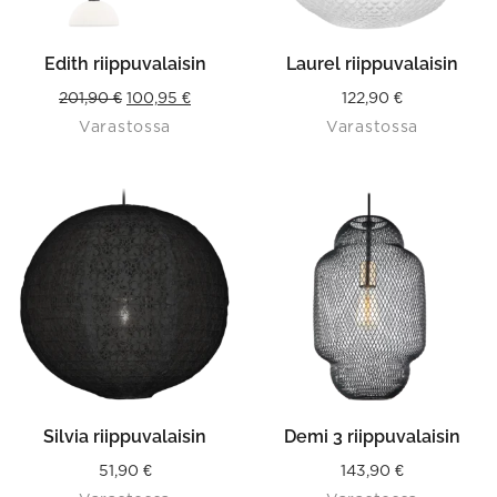
Edith riippuvalaisin
Laurel riippuvalaisin
Original
Current
201,90
€
100,95
€
122,90
€
Varastossa
Varastossa
price
price
was:
is:
201,90 €.
100,95 €.
Silvia riippuvalaisin
Demi 3 riippuvalaisin
51,90
€
143,90
€