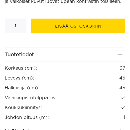
ja valkoiset kuvut luovat upean kontrastin toisilleen.
Willa
riippuvalaisin
LISÄÄ OSTOSKORIIN
määrä
Tuotetiedot
Korkeus (cm):
37
Leveys (cm):
45
Halkaisija (cm):
45
Valaisinpistotulppa sis:
Koukkukiinnitys:
Johdon pituus (m):
1