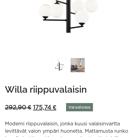
Willa riippuvalaisin
Original
Current
292,90
€
175,74
€
Varastossa
price
price
was:
is:
Moderni riippuvalaisin, jonka kuusi valaisinvartta
292,90 €.
175,74 €.
levittävät valon ympäri huonetta. Mattamusta runko