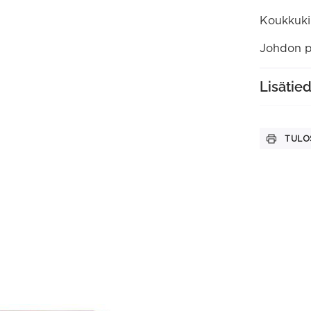
Koukkukii
Johdon p
Lisätie
TULO
This