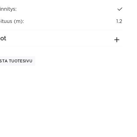
nnitys:
ituus (m):
1.2
dot
STA TUOTESIVU
This