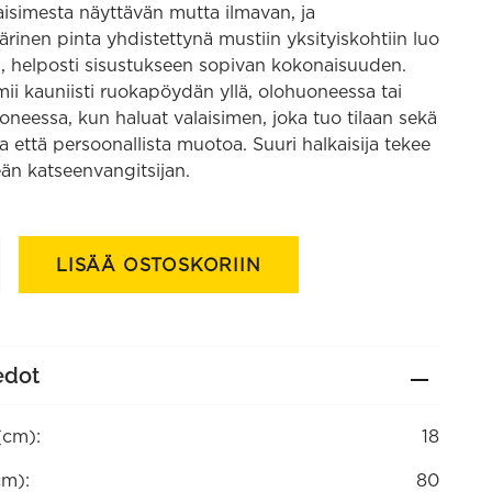
aisimesta näyttävän mutta ilmavan, ja
rinen pinta yhdistettynä mustiin yksityiskohtiin luo
 helposti sisustukseen sopivan kokonaisuuden.
ii kauniisti ruokapöydän yllä, olohuoneessa tai
eessa, kun haluat valaisimen, joka tuo tilaan sekä
 että persoonallista muotoa. Suuri halkaisija tekee
keän katseenvangitsijan.
sin
LISÄÄ OSTOSKORIIN
edot
(cm):
18
cm):
80