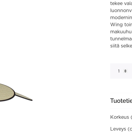
tekee val
luonnonvä
modernin,
Wing toim
makuuhuon
tunnelmaa
siitä sel
Wing
riippuvalai
määrä
Tuoteti
Korkeus 
Leveys (