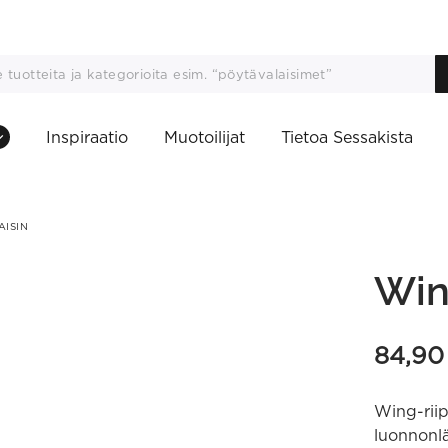
Inspiraatio
Muotoilijat
Tietoa Sessakista
AISIN
Win
84,9
Wing-riip
luonnonlä