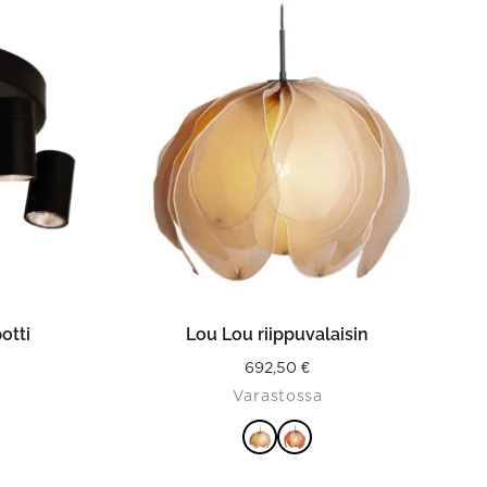
product
has
multiple
variants.
The
options
may
be
chosen
on
the
product
page
ISTA
VALITSE VAIHTOEHDOISTA
otti
Lou Lou riippuvalaisin
692,50
€
Varastossa