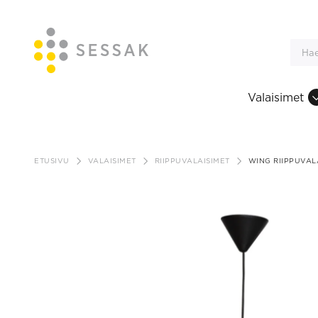
Valaisimet
Siirry
sisältöön
ETUSIVU
VALAISIMET
RIIPPUVALAISIMET
WING RIIPPUVAL