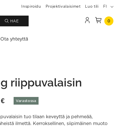
Inspiroidu
Projektivalaisimet
Luo tili
FI
0
HAE
Ota yhteyttä
g riippuvalaisin
0
€
Varastossa
puvalaisin tuo tilaan keveyttä ja pehmeää,
heistä ilmettä. Kerroksellinen, siipimäinen muoto