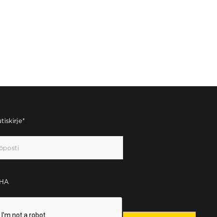
tiskirje
*
HA