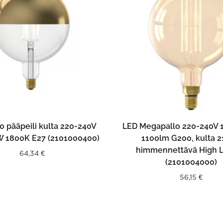
LISÄÄ OSTOSKORIIN
LISÄÄ OSTOSKORII
 pääpeili kulta 220-240V
LED Megapallo 220-240V 
 1800K E27 (2101000400)
1100lm G200, kulta 
himmennettävä High
64,34
€
(2101004000)
56,15
€