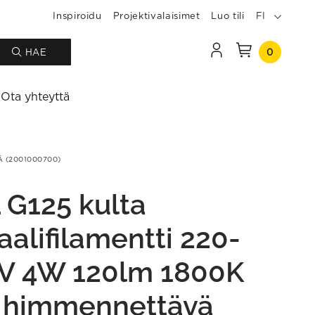
Inspiroidu
Projektivalaisimet
Luo tili
FI
0
HAE
Ota yhteyttä
Ä (2001000700)
 G125 kulta
aalifilamentti 220-
V 4W 120lm 1800K
 himmennettävä