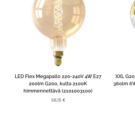
LISÄÄ OSTOSKORIIN
LED Flex Megapallo 220-240V 4W E27
XXL G200
200lm G200, kulta 2100K
360lm 6W
himmennettävä (2101003100)
56,15
€