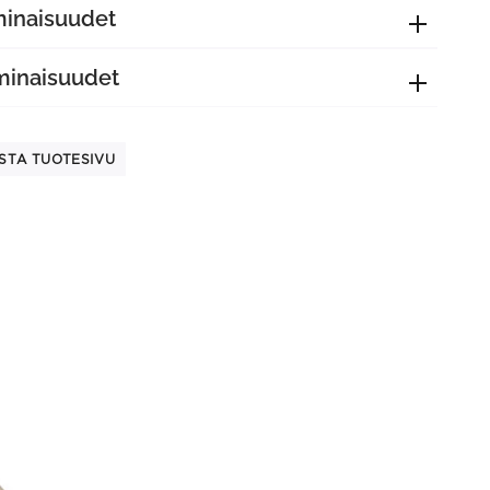
minaisuudet
minaisuudet
STA TUOTESIVU