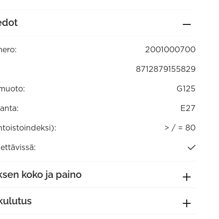
edot
tävä
700)
ero:
2001000700
8712879155829
muoto:
G125
anta:
E27
ntoistoindeksi):
> / = 80
ttävissä:
sen koko ja paino
kulutus