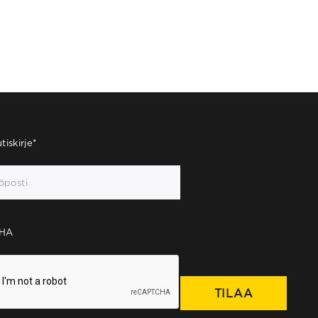
tiskirje
*
HA