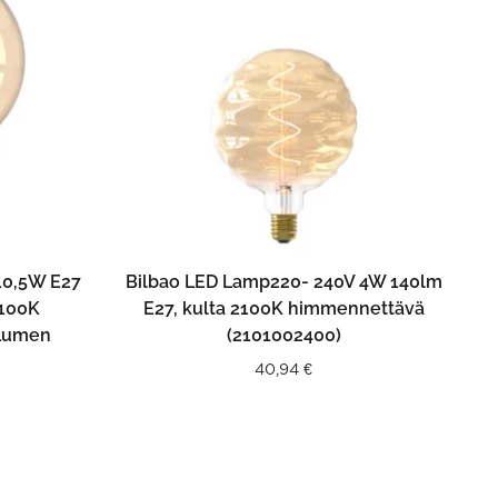
N
LISÄÄ OSTOSKORIIN
10,5W E27
Bilbao LED Lamp220- 240V 4W 140lm
2100K
E27, kulta 2100K himmennettävä
 Lumen
(2101002400)
40,94
€