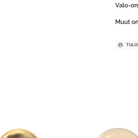
Valo-o
Muut o
TULO