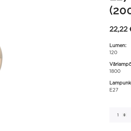
(20
22,22
Lumen:
120
Väriampöt
1800
Lampunk
E27
XXL
G125
kulta
spiraalifila
220-