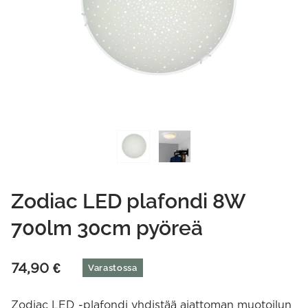
Zodiac LED plafondi 8W
700lm 30cm pyöreä
74,90
€
Varastossa
Zodiac LED -plafondi yhdistää ajattoman muotoilun