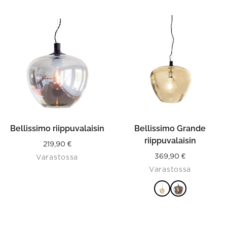
This
product
has
multiple
variants.
The
options
may
be
chosen
on
the
product
Bellissimo riippuvalaisin
Bellissimo Grande
page
riippuvalaisin
219,90
€
369,90
€
Varastossa
Varastossa
VALITSE
VAIHTOEHDOISTA
This
product