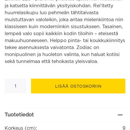
ja katsetta kiinnittävän yksityiskohdan. Rei’itetty
huurrelasikupu luo pehmeän tähtitaivasta
muistuttavan valoleikin, joka antaa mielenkiintoa niin
klassiseen kuin moderniinkin sisustukseen. Tasainen,
lempeä valo sopii kaikkiin kodin tiloihin – eteisestä
makuuhuoneeseen. Helppo pinta- tai koukkukiinnitys
tekee asennuksesta vaivatonta. Zodiac on
monipuolinen ja huoleton valinta, kun haluat kotiisi
sekä tunnelmaa että tehokasta yleisvaloa.
Zodiac
LED
LISÄÄ OSTOSKORIIN
plafondi
8W
700lm
30cm
pyöreä
määrä
Tuotetiedot
Korkeus (cm):
9