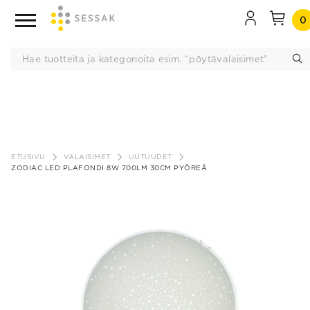
0
Siirry
sisältöön
ETUSIVU
VALAISIMET
UUTUUDET
ZODIAC LED PLAFONDI 8W 700LM 30CM PYÖREÄ