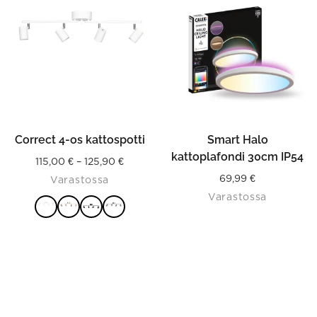
has
multiple
variants.
The
options
may
be
chosen
on
the
product
Correct 4-os kattospotti
Smart Halo
page
kattoplafondi 30cm IP54
Price
115,00
€
–
125,90
€
69,99
€
Varastossa
range:
Varastossa
115,00 €
through
VALITSE
125,90 €
VAIHTOEHDOISTA