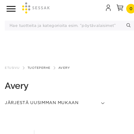
0
Siirry
sisältöön
ETUSIVU
TUOTEPERHE
AVERY
Avery