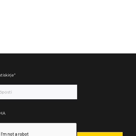
tiskirje
*
HA