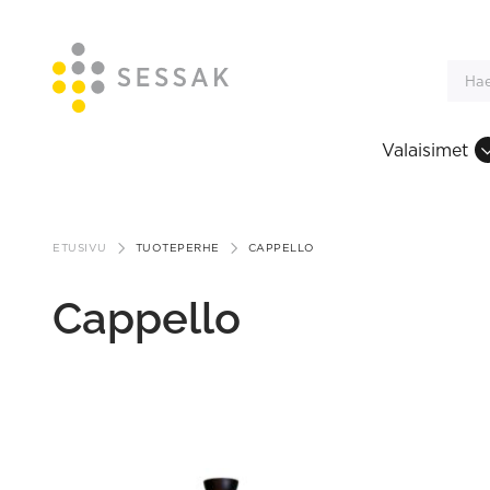
Valaisimet
Siirry
sisältöön
ETUSIVU
TUOTEPERHE
CAPPELLO
Cappello