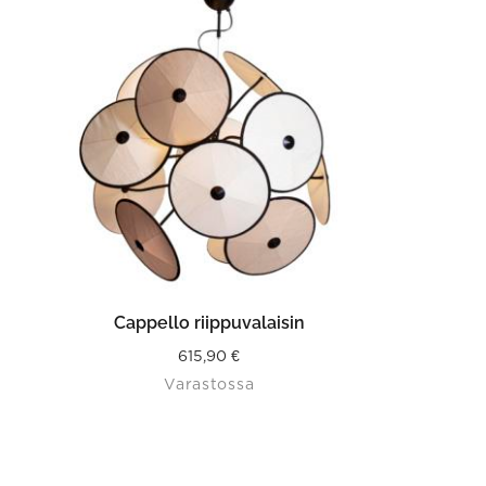
LISÄÄ OSTOSKORIIN
Cappello riippuvalaisin
615,90
€
Varastossa