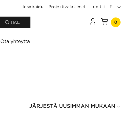
Inspiroidu
Projektivalaisimet
Luo tili
FI
0
HAE
Ota yhteyttä