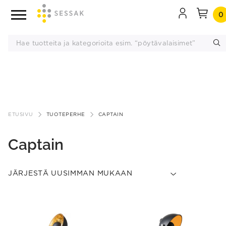
0
Siirry
sisältöön
ETUSIVU
TUOTEPERHE
CAPTAIN
Captain