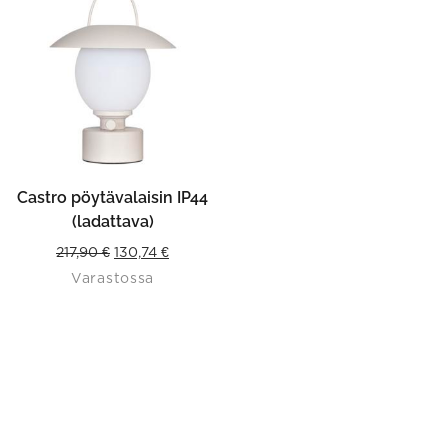
Castro pöytävalaisin IP44
(ladattava)
Original
Current
217,90
€
130,74
€
Varastossa
price
price
was:
is:
217,90 €.
130,74 €.