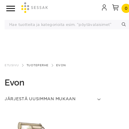
0
Siirry
sisältöön
ETUSIVU
TUOTEPERHE
EVON
Evon