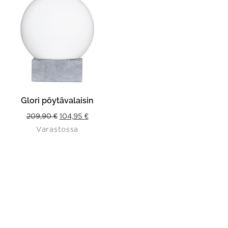
Glori pöytävalaisin
Original
Current
209,90
€
104,95
€
Varastossa
price
price
was:
is:
209,90 €.
104,95 €.