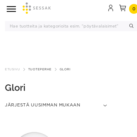
0
Siirry
sisältöön
ETUSIVU
TUOTEPERHE
GLORI
Glori