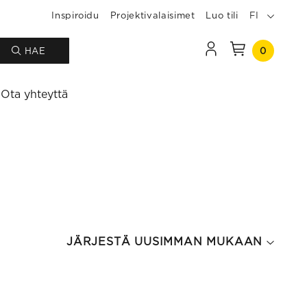
Inspiroidu
Projektivalaisimet
Luo tili
FI
0
HAE
Ota yhteyttä