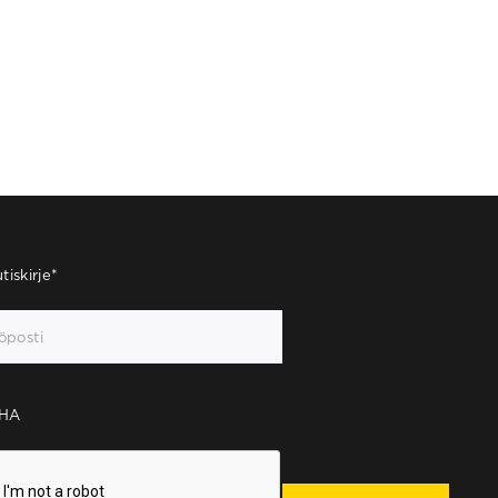
tiskirje
*
HA