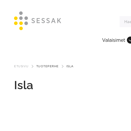
Valaisimet
Siirry
sisältöön
ETUSIVU
TUOTEPERHE
ISLA
Isla