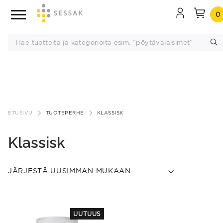
0
Siirry
sisältöön
ETUSIVU
TUOTEPERHE
KLASSISK
Klassisk
UUTUUS