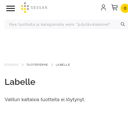
0
Siirry
sisältöön
ETUSIVU
TUOTEPERHE
LABELLE
Labelle
Valitun kaltaisia tuotteita ei löytynyt.