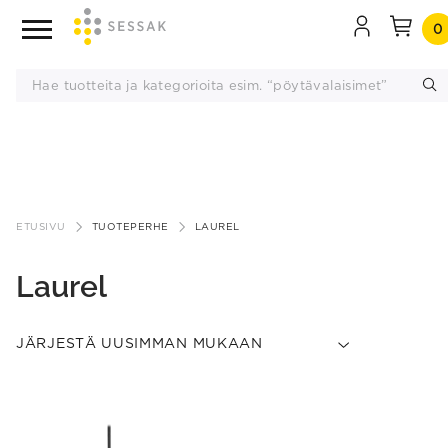
0
Siirry
sisältöön
ETUSIVU
TUOTEPERHE
LAUREL
Laurel