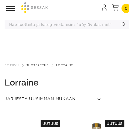
0
Siirry
sisältöön
ETUSIVU
TUOTEPERHE
LORRAINE
Lorraine
UUTUUS
UUTUUS