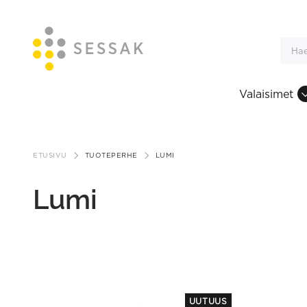
Valaisimet
Siirry
sisältöön
ETUSIVU
TUOTEPERHE
LUMI
Lumi
This
UUTUUS