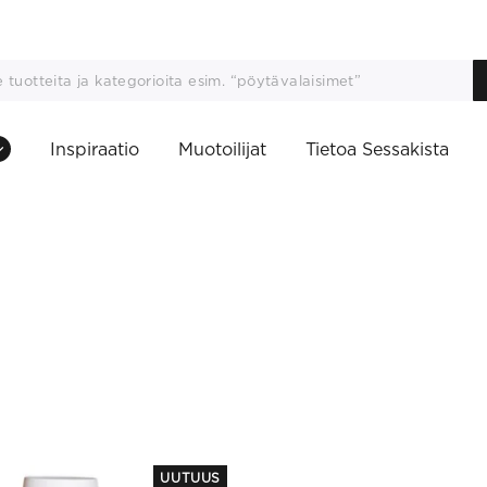
Inspiraatio
Muotoilijat
Tietoa Sessakista
This
UUTUUS