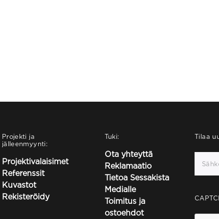
Projekti ja
Tuki:
Tilaa uu
jälleenmyynti:
Ota yhteyttä
Projektivalaisimet
Reklamaatio
Referenssit
Tietoa Sessakista
Kuvastot
Medialle
Rekisteröidy
CAPTC
Toimitus ja
ostoehdot