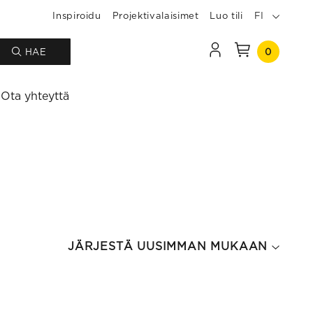
Inspiroidu
Projektivalaisimet
Luo tili
FI
0
HAE
Ota yhteyttä