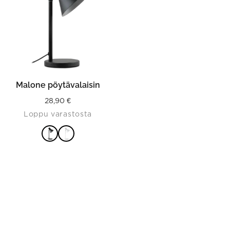
multiple
variants.
The
options
may
be
chosen
on
the
product
Malone pöytävalaisin
page
28,90
€
Loppu varastosta
VALITSE
VAIHTOEHDOISTA