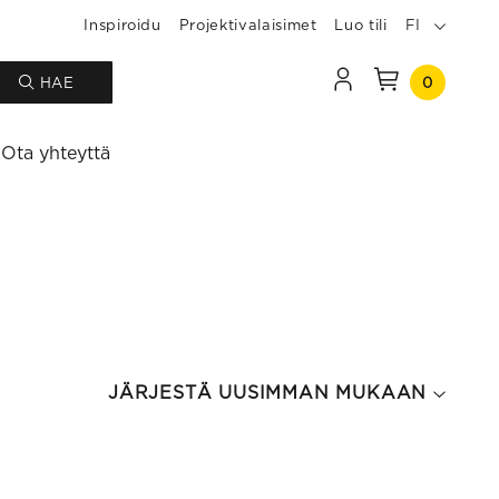
Inspiroidu
Projektivalaisimet
Luo tili
FI
0
HAE
Ota yhteyttä