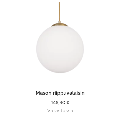
LISÄÄ OSTOSKORIIN
Mason riippuvalaisin
146,90
€
Varastossa