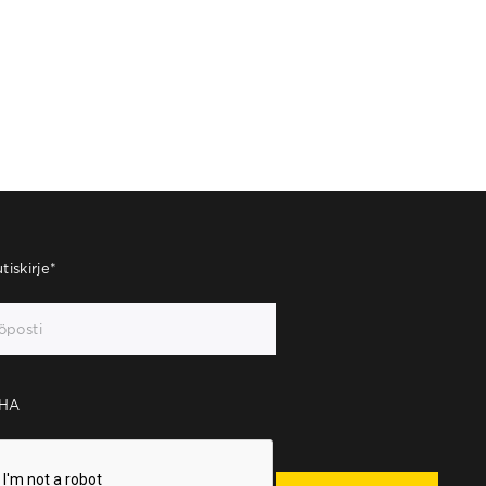
tiskirje
*
HA