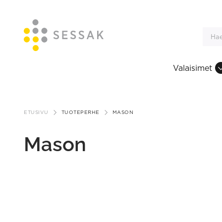
Valaisimet
Siirry
sisältöön
ETUSIVU
TUOTEPERHE
MASON
Mason