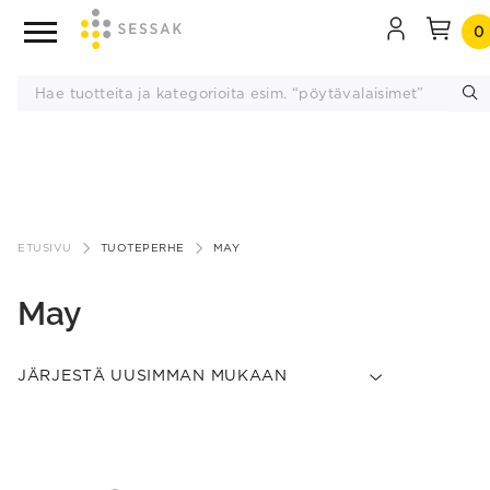
0
Siirry
sisältöön
ETUSIVU
TUOTEPERHE
MAY
May
This
product