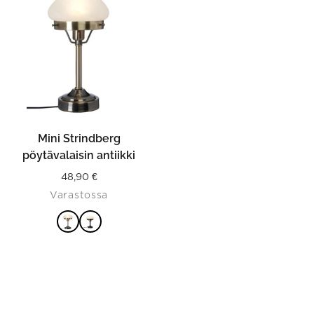
has
multiple
variants.
The
options
may
be
chosen
on
the
product
Mini Strindberg
page
pöytävalaisin antiikki
48,90
€
Varastossa
VALITSE
VAIHTOEHDOISTA