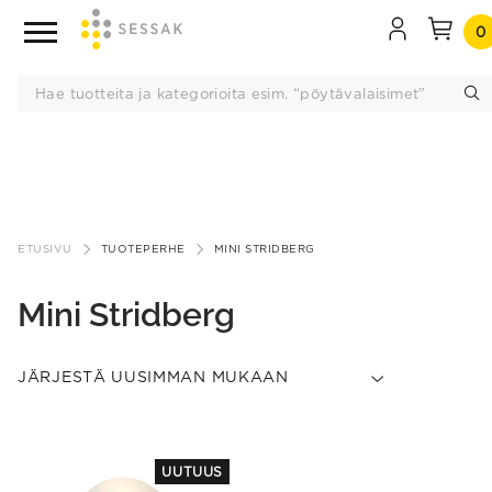
0
Siirry
sisältöön
ETUSIVU
TUOTEPERHE
MINI STRIDBERG
Mini Stridberg
This
UUTUUS
product