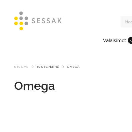
Valaisimet
Siirry
sisältöön
ETUSIVU
TUOTEPERHE
OMEGA
Omega
This