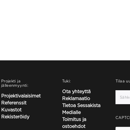
Projekti ja
Tuki:
Tilaa uu
jälleenmyynti:
Ota yhteyttä
Projektivalaisimet
Reklamaatio
Referenssit
Tietoa Sessakista
Kuvastot
Medialle
Rekisteröidy
CAPTC
Toimitus ja
ostoehdot