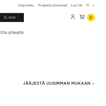
Inspiroidu
Projektivalaisimet
Luo tili
FI
0
HAE
Ota yhteyttä