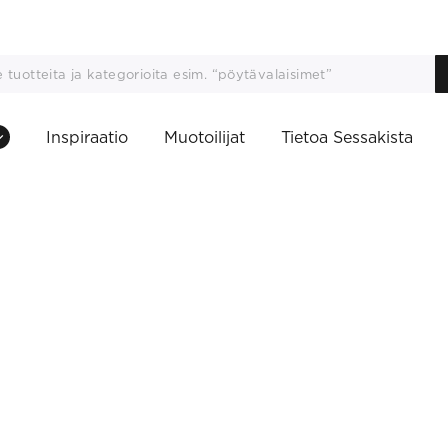
Inspiraatio
Muotoilijat
Tietoa Sessakista
This