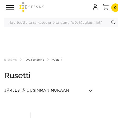
0
Siirry
sisältöön
ETUSIVU
TUOTEPERHE
RUSETTI
Rusetti