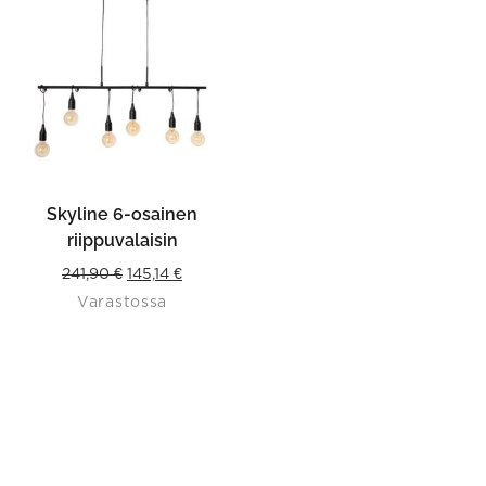
Skyline 6-osainen
riippuvalaisin
Original
Current
241,90
€
145,14
€
Varastossa
price
price
was:
is:
241,90 €.
145,14 €.