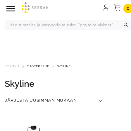
0
Siirry
sisältöön
ETUSIVU
TUOTEPERHE
SKYLINE
Skyline