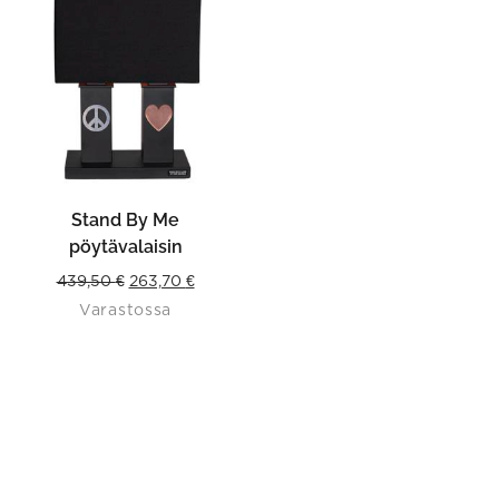
Stand By Me
pöytävalaisin
Original
Current
439,50
€
263,70
€
Varastossa
price
price
was:
is:
439,50 €.
263,70 €.