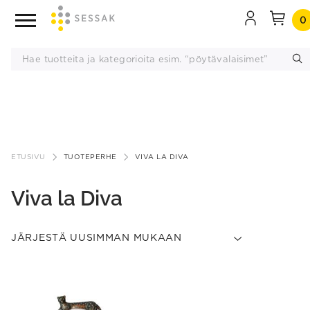
0
Siirry
sisältöön
ETUSIVU
TUOTEPERHE
VIVA LA DIVA
Viva la Diva