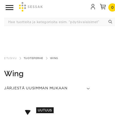
0
Siirry
sisältöön
ETUSIVU
TUOTEPERHE
WING
Wing
UUTUUS