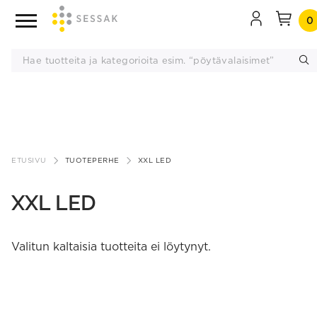
0
Siirry
sisältöön
ETUSIVU
TUOTEPERHE
XXL LED
XXL LED
Valitun kaltaisia tuotteita ei löytynyt.