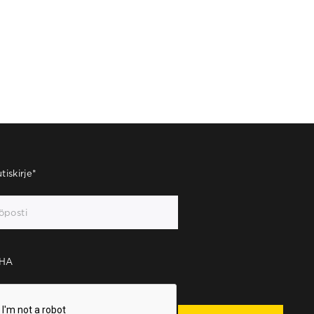
tiskirje
*
HA