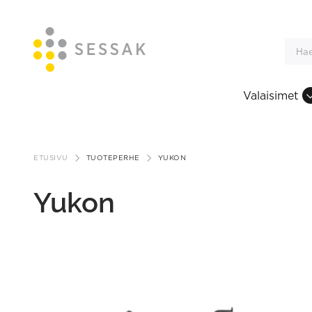
Valaisimet
Siirry
sisältöön
ETUSIVU
TUOTEPERHE
YUKON
Yukon