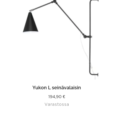
LISÄÄ OSTOSKORIIN
Yukon L seinävalaisin
194,90
€
Varastossa