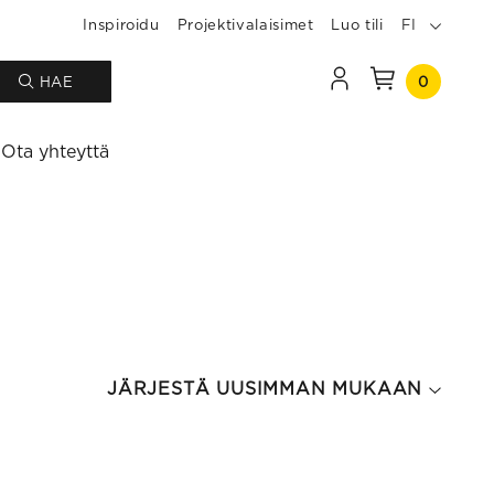
Inspiroidu
Projektivalaisimet
Luo tili
FI
0
HAE
Ota yhteyttä