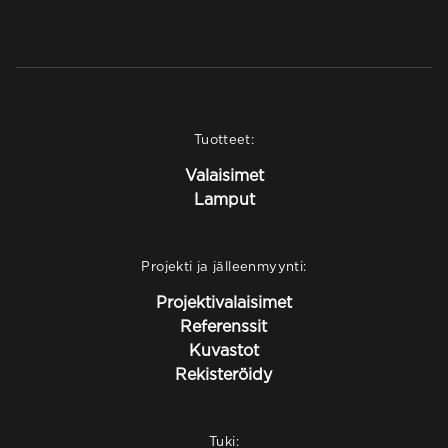
t
u
s
Tuotteet:
Valaisimet
Lamput
Projekti ja jälleenmyynti:
Projektivalaisimet
Referenssit
Kuvastot
Rekisteröidy
Tuki: