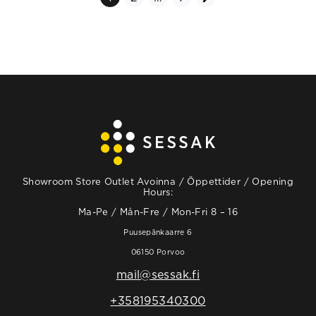
r
t
i
k
k
e
l
i
Showroom Store Outlet Avoinna / Öppettider / Opening
e
Hours:
n
Ma-Pe / Mån-Fre / Mon-Fri 8 – 16
s
Puusepänkaarre 6
06150 Porvoo
i
mail@sessak.fi
v
u
+358195340300