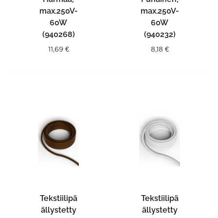
max.250V-
max.250V-
60W
60W
(940268)
(940232)
11,69
€
8,18
€
Tekstiilipä
Tekstiilipä
ällystetty
ällystetty