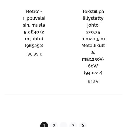
Retro’ -
Tekstiilipä
riippuvalai
ällystetty
sin, musta
johto
5 x E40 (2
2×0,75
m johto)
mm2 1,5 m
(965252)
Metallikult
a,
198,99
€
max.250V-
60W
(940222)
8,18
€
A
1
2
…
7