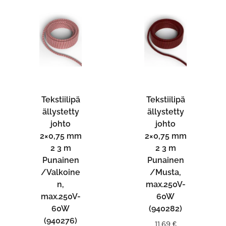
Tekstiilipä
Tekstiilipä
ällystetty
ällystetty
johto
johto
2×0,75 mm
2×0,75 mm
2 3 m
2 3 m
Punainen
Punainen
/Valkoine
/Musta,
n,
max.250V-
max.250V-
60W
60W
(940282)
(940276)
11,69
€