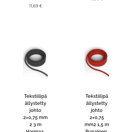
11,69
€
Tekstiilipä
Tekstiilipä
ällystetty
ällystetty
johto
johto
2×0,75 mm
2×0,75
2 3 m
mm2 1,5 m
Harmaa,
Punainen,