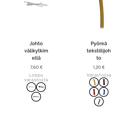
The
The
options
options
may
may
be
be
chosen
chosen
on
on
the
the
product
product
Johto
Pyöreä
page
page
välikytkim
tekstiilijoh
ellä
to
7,60
€
1,20
€
Loppu
Varastossa
varastosta
VALITSE
VALITSE
VAIHTOEHDOISTA
VAIHTOEHDOISTA