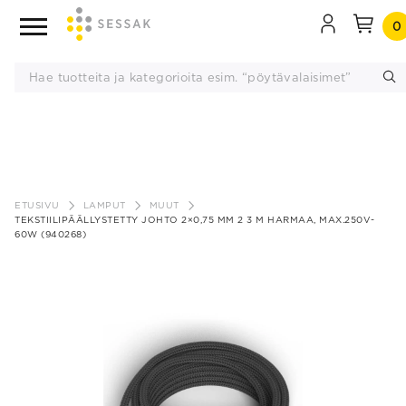
0
Siirry
sisältöön
ETUSIVU
LAMPUT
MUUT
TEKSTIILIPÄÄLLYSTETTY JOHTO 2×0,75 MM 2 3 M HARMAA, MAX.250V-
60W (940268)