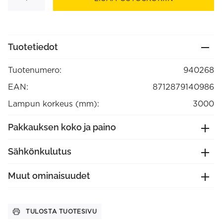
2x0,75
mm
2
3
m
Harmaa,
Tuotetiedot
max.250V-
60W
(940268)
Tuotenumero:
940268
määrä
EAN:
8712879140986
Lampun korkeus (mm):
3000
Pakkauksen koko ja paino
Sähkönkulutus
Muut ominaisuudet
TULOSTA TUOTESIVU