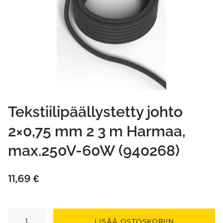
Tekstiilipäällystetty johto
2×0,75 mm 2 3 m Harmaa,
max.250V-60W (940268)
11,69
€
Tekstiilipäällystetty
johto
LISÄÄ OSTOSKORIIN