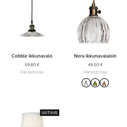
has
multiple
variants.
The
options
may
be
chosen
on
the
product
Cobble ikkunavalo
Nora ikkunavalaisin
page
59,80
€
49,50
€
Varastossa
Varastossa
VALITSE
VAIHTOEHDOISTA
UUTUUS