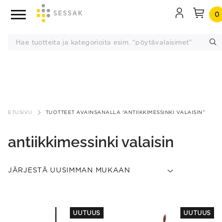
0
Siirry
sisältöön
ETUSIVU
TUOTTEET AVAINSANALLA “ANTIIKKIMESSINKI VALAISIN”
antiikkimessinki valaisin
This
UUTUUS
UUTUUS
product