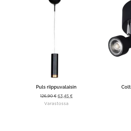
LISÄÄ OSTOSKORIIN
VAL
Puls riippuvalaisin
Colt
Original
Current
126,90
€
63,45
€
Varastossa
price
price
was:
is:
126,90 €.
63,45 €.