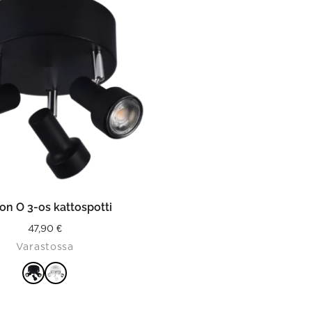
product
has
multiple
variants.
The
options
may
be
chosen
on
the
product
page
ITSE VAIHTOEHDOISTA
on O 3-os kattospotti
47,90
€
Varastossa