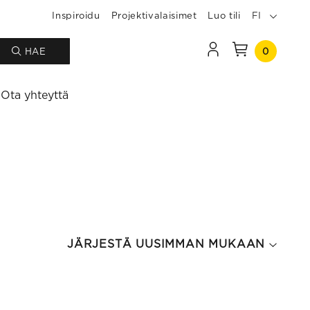
Inspiroidu
Projektivalaisimet
Luo tili
FI
0
HAE
Ota yhteyttä