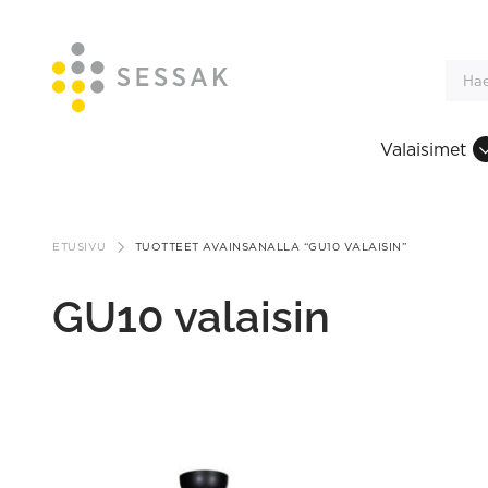
Valaisimet
Siirry
sisältöön
ETUSIVU
TUOTTEET AVAINSANALLA “GU10 VALAISIN”
GU10 valaisin