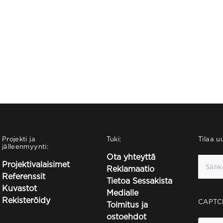
Projekti ja
Tuki:
Tilaa uu
jälleenmyynti:
Ota yhteyttä
Projektivalaisimet
Reklamaatio
Referenssit
Tietoa Sessakista
Kuvastot
Medialle
Rekisteröidy
CAPTC
Toimitus ja
ostoehdot