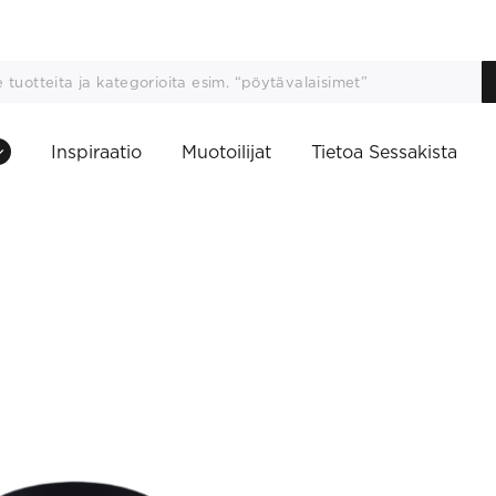
Inspiraatio
Muotoilijat
Tietoa Sessakista
This