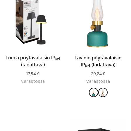
has
multiple
variants.
The
options
may
be
chosen
on
the
product
Lucca pöytävalaisin IP54
Lavinio pöytävalaisin
page
(ladattava)
IP54 (ladattava)
17,54
€
29,24
€
Varastossa
Varastossa
VALITSE
VAIHTOEHDOISTA
This
product