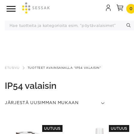
0
Siirry
sisältöön
ETUSIVU
TUOTTEET AVAINSANALLA “IP54 VALAISIN”
IP54 valaisin
This
UUTUUS
UUTUUS
product