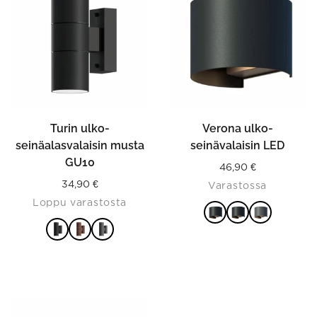
multiple
multiple
variants.
variants.
The
The
options
options
may
may
be
be
chosen
chosen
on
on
the
the
product
product
Turin ulko-
Verona ulko-
page
page
seinäalasvalaisin musta
seinävalaisin LED
GU10
46,90
€
34,90
€
Varastossa
Loppu varastosta
VALITSE
VALITSE
VAIHTOEHDOISTA
VAIHTOEHDOISTA
This
product