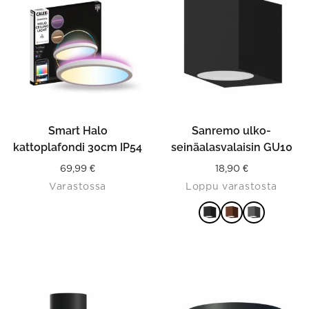
has
multiple
variants.
The
options
may
be
chosen
on
the
product
Smart Halo
Sanremo ulko-
page
kattoplafondi 30cm IP54
seinäalasvalaisin GU10
69,99
€
18,90
€
Varastossa
Loppu varastosta
VALITSE
VAIHTOEHDOISTA
This
This
product
product
has
has