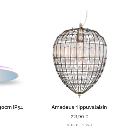
N
LISÄÄ OSTOSKORIIN
 40cm IP54
Amadeus riippuvalaisin
221,90
€
Varastossa