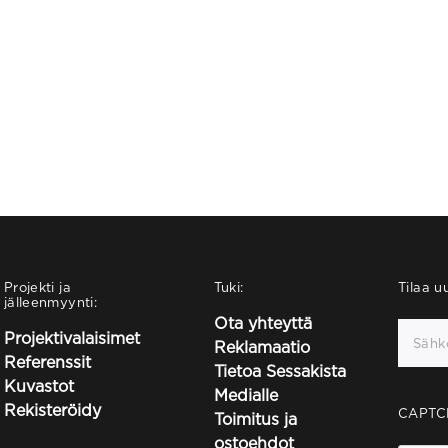
Projekti ja
Tuki:
Tilaa uu
jälleenmyynti:
Ota yhteyttä
Projektivalaisimet
Reklamaatio
Referenssit
Tietoa Sessakista
Kuvastot
Medialle
Rekisteröidy
CAPTC
Toimitus ja
ostoehdot