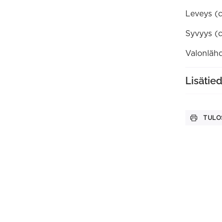
Leveys (
Syvyys (
Valonlähd
Lisätie
TULO