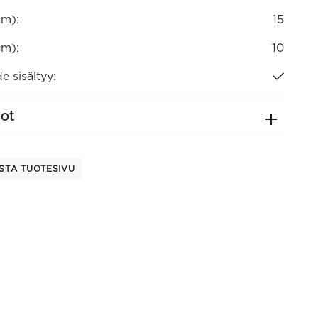
cm):
15
cm):
10
e sisältyy:
dot
STA TUOTESIVU