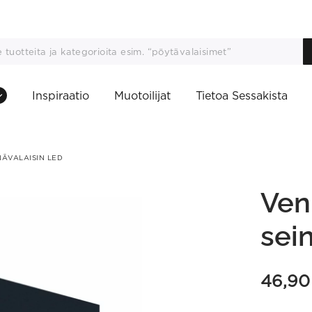
Inspiraatio
Muotoilijat
Tietoa Sessakista
NÄVALAISIN LED
Ven
sei
46,9