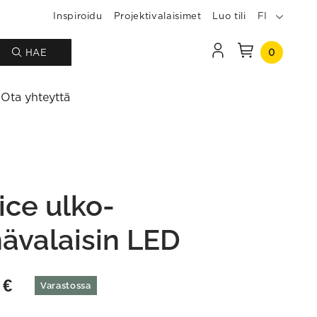
Inspiroidu
Projektivalaisimet
Luo tili
FI
0
HAE
Ota yhteyttä
ice ulko-
nävalaisin LED
0
€
Varastossa