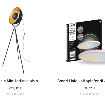
LISÄÄ OSTOSKORIIN
LISÄÄ OSTOSKORII
ain Mini lattiavalaisin
Smart Halo kattoplafondi
329,90
€
80,99
€
Varastossa
Varastossa