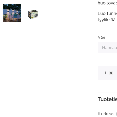
huoltovap
Luo tunne
tyylikkääl
Väri
Venice
ulko-
seinävalais
LED
määrä
Tuoteti
Korkeus 