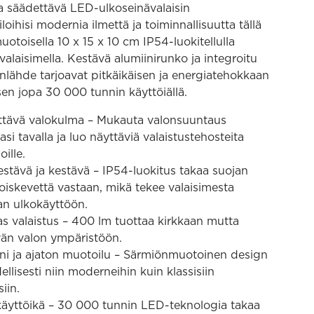
ja säädettävä LED-ulkoseinävalaisin
loihisi modernia ilmettä ja toiminnallisuutta tällä
otoisella 10 x 15 x 10 cm IP54-luokitellulla
valaisimella. Kestävä alumiinirunko ja integroitu
lähde tarjoavat pitkäikäisen ja energiatehokkaan
sen jopa 30 000 tunnin käyttöiällä.
tävä valokulma – Mukauta valonsuuntaus
asi tavalla ja luo näyttäviä valaistustehosteita
ille.
stävä ja kestävä – IP54-luokitus takaa suojan
roiskevettä vastaan, mikä tekee valaisimesta
an ulkokäyttöön.
s valaistus – 400 lm tuottaa kirkkaan mutta
vän valon ympäristöön.
i ja ajaton muotoilu – Särmiönmuotoinen design
ellisesti niin moderneihin kuin klassisiin
iin.
käyttöikä – 30 000 tunnin LED-teknologia takaa