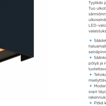
Tyylikäs 
Tuo ulkoti
särmiönmu
ulkoseinä
LED-valon
valaistuk
Säädet
haluamall
seinäpinno
Säänke
pölyä ja 
luotettav
Tehoka
miellyttä
Modern
sopii täyd
rakennuks
Pitkä 