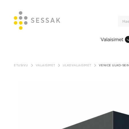
Valaisimet
Siirry
sisältöön
ETUSIVU
VALAISIMET
ULKOVALAISIMET
VENICE ULKO-SEI