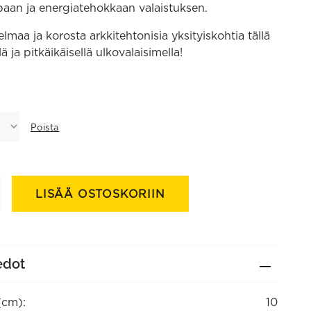
aan ja energiatehokkaan valaistuksen.
lmaa ja korosta arkkitehtonisia yksityiskohtia tällä
lä ja pitkäikäisellä ulkovalaisimella!
Poista
LISÄÄ OSTOSKORIIN
in
edot
(cm):
10