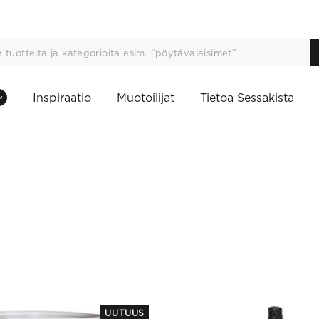
Inspiraatio
Muotoilijat
Tietoa Sessakista
This
UUTUUS