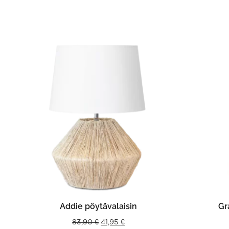
LISÄÄ OSTOSKORIIN
Addie pöytävalaisin
Gr
Original
Current
83,90
€
41,95
€