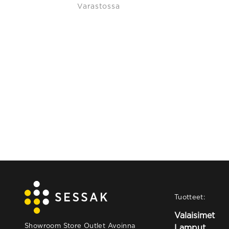
Varastossa
price
price
was:
is:
83,90 €.
41,95 €.
Tuotteet:
Valaisimet
Showroom Store Outlet Avoinna
Lamput