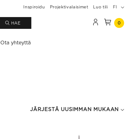
Inspiroidu
Projektivalaisimet
Luo tili
FI
0
HAE
Ota yhteyttä