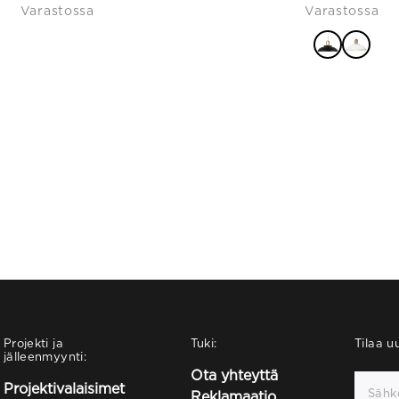
Varastossa
Varastossa
Projekti ja
Tuki:
Tilaa uu
jälleenmyynti:
Ota yhteyttä
Projektivalaisimet
Reklamaatio