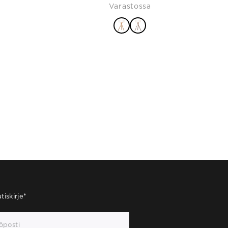
Varastossa
tiskirje
*