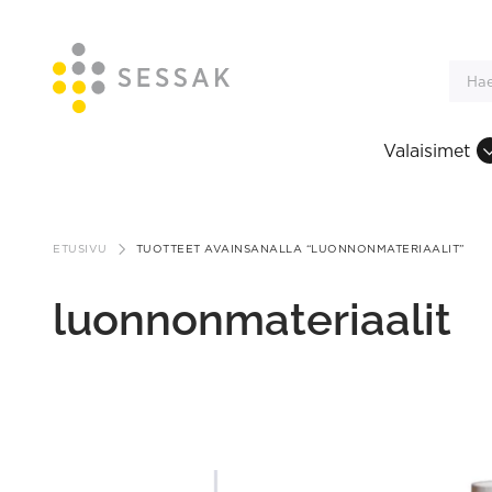
Valaisimet
Siirry
sisältöön
ETUSIVU
TUOTTEET AVAINSANALLA “LUONNONMATERIAALIT”
luonnonmateriaalit