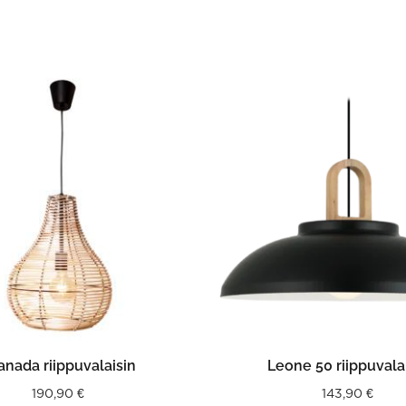
This
product
has
multiple
variants.
The
options
may
be
chosen
on
the
product
page
LISÄÄ OSTOSKORIIN
VALITSE VAIHTOEHDO
anada riippuvalaisin
Leone 50 riippuvala
190,90
€
143,90
€