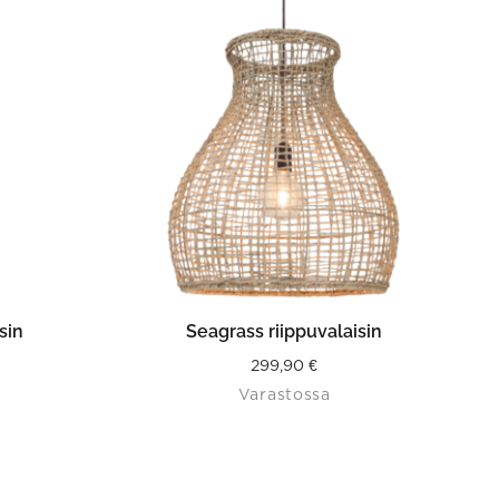
ISTA
LISÄÄ OSTOSKORIIN
sin
Seagrass riippuvalaisin
299,90
€
Varastossa