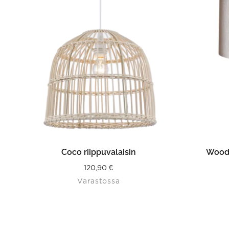
LISÄÄ OSTOSKORIIN
Coco riippuvalaisin
Woody
120,90
€
Varastossa