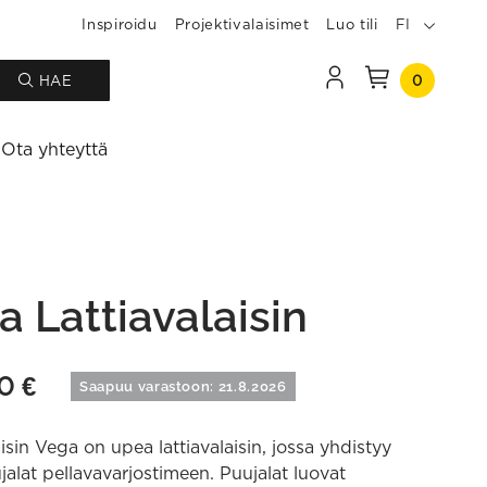
Inspiroidu
Projektivalaisimet
Luo tili
FI
0
HAE
Ota yhteyttä
a Lattiavalaisin
90
€
Saapuu varastoon: 21.8.2026
aisin Vega on upea lattiavalaisin, jossa yhdistyy
jalat pellavavarjostimeen. Puujalat luovat