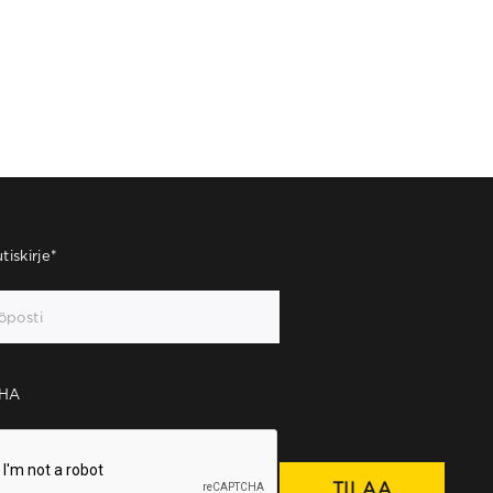
tiskirje
*
HA