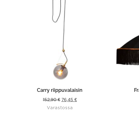
LISÄÄ OSTOSKORIIN
VAL
Carry riippuvalaisin
Fr
Original
Current
152,90
€
76,45
€
Varastossa
price
price
was:
is:
152,90 €.
76,45 €.