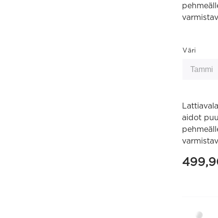
pehmeälle
varmistav
Väri
Lattiaval
aidot puu
pehmeälle
varmistav
499,