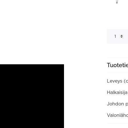
Vega
Lattiavalai
määrä
Tuoteti
Leveys (
Halkaisij
Johdon p
Valonlähd