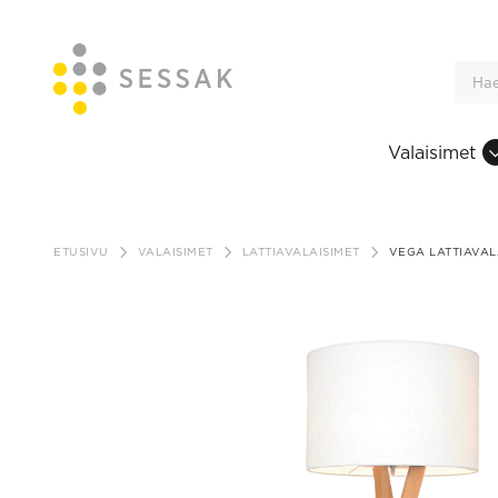
Valaisimet
Siirry
sisältöön
ETUSIVU
VALAISIMET
LATTIAVALAISIMET
VEGA LATTIAVAL