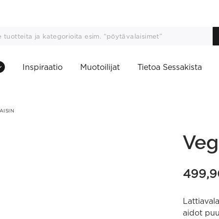
Inspiraatio
Muotoilijat
Tietoa Sessakista
AISIN
Veg
499,
Lattiaval
aidot puu