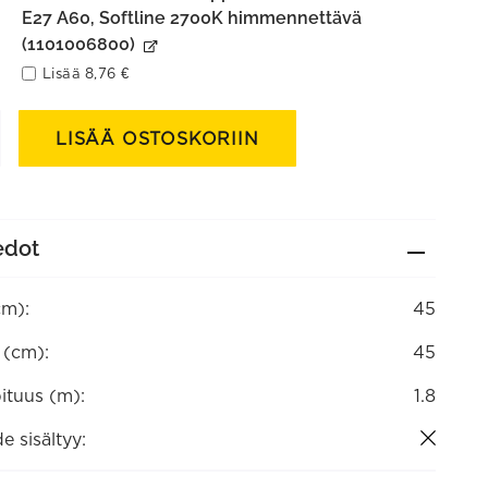
E27 A60, Softline 2700K himmennettävä
(1101006800)
Lisää
8,76
€
sin
LISÄÄ OSTOSKORIIN
edot
cm):
45
a (cm):
45
ituus (m):
1.8
e sisältyy: