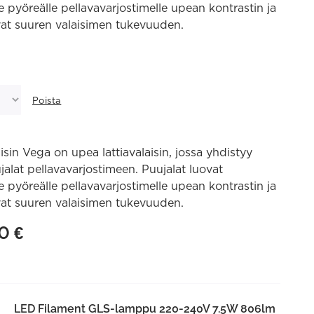
 pyöreälle pellavavarjostimelle upean kontrastin ja
at suuren valaisimen tukevuuden.
Poista
aisin Vega on upea lattiavalaisin, jossa yhdistyy
jalat pellavavarjostimeen. Puujalat luovat
 pyöreälle pellavavarjostimelle upean kontrastin ja
at suuren valaisimen tukevuuden.
90
€
LED Filament GLS-lamppu 220-240V 7.5W 806lm