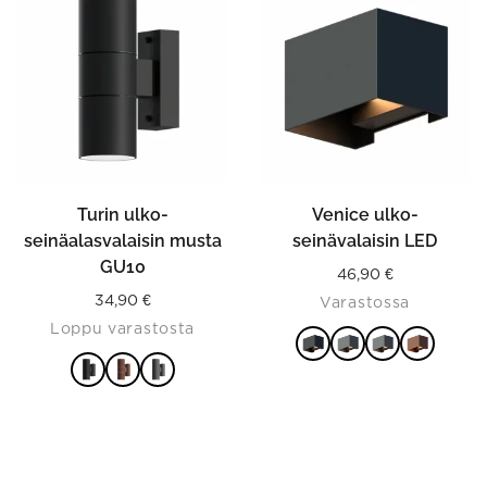
has
has
multiple
multiple
variants.
variants.
The
The
options
options
may
may
be
be
chosen
chosen
on
on
the
the
product
product
Turin ulko-
Venice ulko-
page
page
seinäalasvalaisin musta
seinävalaisin LED
GU10
46,90
€
34,90
€
Varastossa
Loppu varastosta
VALITSE
VALITSE
VAIHTOEHDOISTA
VAIHTOEHDOISTA