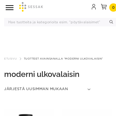
0
Siirry
sisältöön
ETUSIVU
TUOTTEET AVAINSANALLA “MODERNI ULKOVALAISIN”
moderni ulkovalaisin
This
This
product
product