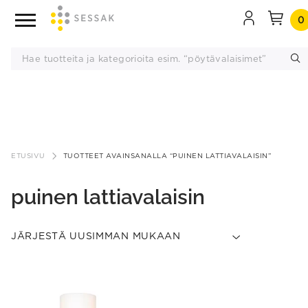
0
Siirry
sisältöön
ETUSIVU
TUOTTEET AVAINSANALLA “PUINEN LATTIAVALAISIN”
puinen lattiavalaisin
This
product